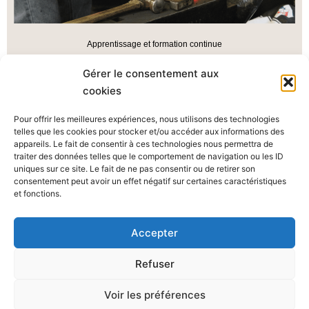
Apprentissage et formation continue
Du CAPa au BTM
Gérer le consentement aux
cookies
Voir les formations du CFA/CFPC
Pour offrir les meilleures expériences, nous utilisons des technologies
telles que les cookies pour stocker et/ou accéder aux informations des
appareils. Le fait de consentir à ces technologies nous permettra de
traiter des données telles que le comportement de navigation ou les ID
uniques sur ce site. Le fait de ne pas consentir ou de retirer son
consentement peut avoir un effet négatif sur certaines caractéristiques
et fonctions.
Agri’Pôle
Accepter
400 route de Fougères- 50600 Les Loges-Marchis
02.33.91.02.20
Refuser
Lycée agricole
CFA / CFPPA
Centre équestre
Voir les préférences