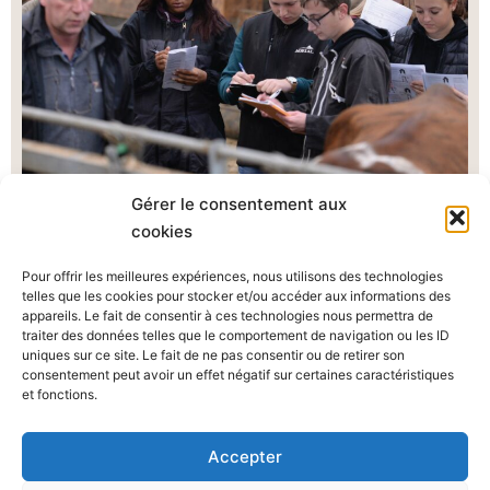
Gérer le consentement aux
cookies
Voir la fiche formation
Pour offrir les meilleures expériences, nous utilisons des technologies
telles que les cookies pour stocker et/ou accéder aux informations des
appareils. Le fait de consentir à ces technologies nous permettra de
traiter des données telles que le comportement de navigation ou les ID
uniques sur ce site. Le fait de ne pas consentir ou de retirer son
consentement peut avoir un effet négatif sur certaines caractéristiques
et fonctions.
Agri’Pôle
Accepter
400 route de Fougères- 50600 Les Loges-Marchis