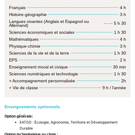
Français
4 h
Histoire-géographie
3 h
Langues vivantes (Anglais et Espagnol ou
5 h 30
Allemand)
Sciences économiques et sociales
1 h 30
Mathématiques
4 h
Physique-chimie
3 h
Sciences de la vie et de la terre
1 h 30
EPS
2 h
Enseignement moral et civique
30 min
Sciences numériques et technologie
1 h 30
+ Accompagnement personnalisée
2h
+ Vie de classe
9 h / l'année
Enseignements optionnels
Option générale:
EATDD : Écologie, Agronomie, Territoire et Développement
Durable
Option technologique au choix :