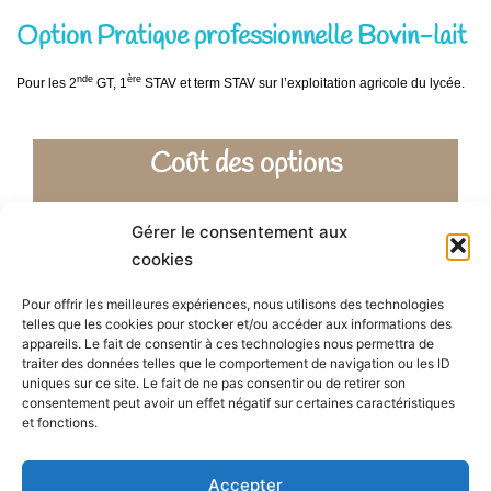
Option Pratique professionnelle Bovin-lait
nde
ère
Pour les 2
GT, 1
STAV et term STAV sur l’exploitation agricole du lycée.
Coût des options
Pour la section sportive équitation, sont exclus du tarif : la
Gérer le consentement aux
licence FFE et UNSS, les engagements concours
cookies
Les tarifs
Pour offrir les meilleures expériences, nous utilisons des technologies
telles que les cookies pour stocker et/ou accéder aux informations des
appareils. Le fait de consentir à ces technologies nous permettra de
traiter des données telles que le comportement de navigation ou les ID
uniques sur ce site. Le fait de ne pas consentir ou de retirer son
consentement peut avoir un effet négatif sur certaines caractéristiques
et fonctions.
Agri’Pôle
Accepter