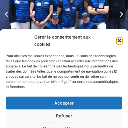
Gérer le consentement aux
cookies
Pour offrir les meilleures expériences, nous utilisons des technologies
Young
telles que les cookies pour stocker et/ou accéder aux informations des
appareils. Le fait de consentir à ces technologies nous permettra de
Breeders
traiter des données telles que le comportement de navigation ou les ID
2023
uniques sur ce site. Le fait de ne pas consentir ou de retirer son
consentement peut avoir un effet négatif sur certaines caractéristiques
et fonctions.
Agri’Pôle
Accepter
400 route de Fougères- 50600 Les Loges-Marchis
02.33.91.02.20
Refuser
Lycée agricole
CFA / CFPPA
Centre équestre