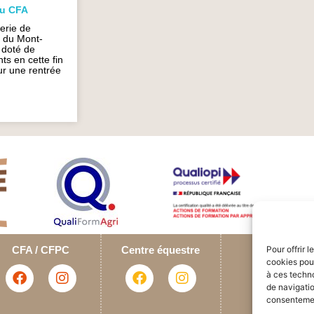
au CFA
lerie de
e du Mont-
u doté de
s en cette fin
ur une rentrée
Pour offrir 
CFA / CFPC
Centre équestre
cookies pour
à ces techn
de navigatio
consentement