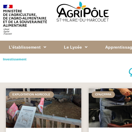
L’établissement
Le Lycée
Apprentissag
Investissement
Ç
EXPLOITATION AGRICOLE
CFA/CFPPA