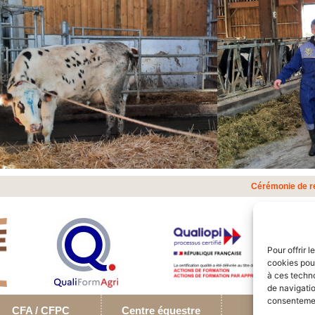
Cérémonie de r
Pour offrir 
cookies pour
à ces techn
de navigatio
consentement
CFA / CFPC
Centre équestre