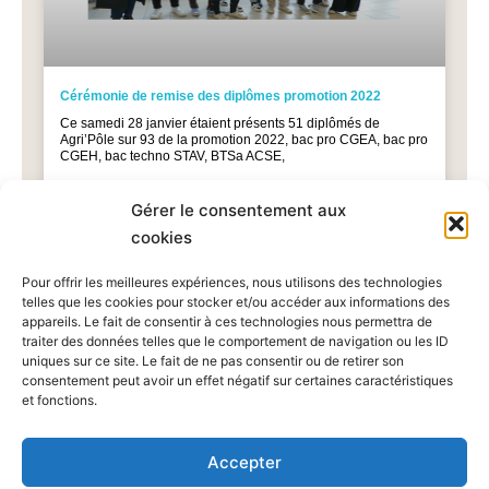
Cérémonie de remise des diplômes promotion 2022
Ce samedi 28 janvier étaient présents 51 diplômés de
Agri’Pôle sur 93 de la promotion 2022, bac pro CGEA, bac pro
CGEH, bac techno STAV, BTSa ACSE,
TOUT LIRE »
Gérer le consentement aux
cookies
1
2
Pour offrir les meilleures expériences, nous utilisons des technologies
telles que les cookies pour stocker et/ou accéder aux informations des
appareils. Le fait de consentir à ces technologies nous permettra de
traiter des données telles que le comportement de navigation ou les ID
uniques sur ce site. Le fait de ne pas consentir ou de retirer son
consentement peut avoir un effet négatif sur certaines caractéristiques
et fonctions.
Agri’Pôle
Accepter
400 route de Fougères- 50600 Les Loges-Marchis