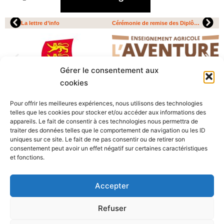
La lettre d’info
Cérémonie de remise des Diplômes
Gérer le consentement aux
cookies
Agri’Pôle
Pour offrir les meilleures expériences, nous utilisons des technologies
400 route de Fougères- 50600 Les Loges-Marchis
telles que les cookies pour stocker et/ou accéder aux informations des
02.33.91.02.20
appareils. Le fait de consentir à ces technologies nous permettra de
traiter des données telles que le comportement de navigation ou les ID
Lycée agricole
CFA / CFPPA
Centre équestre
uniques sur ce site. Le fait de ne pas consentir ou de retirer son
consentement peut avoir un effet négatif sur certaines caractéristiques
et fonctions.
Mentions légales
Politique de cookies (UE)
Accepter
Refuser