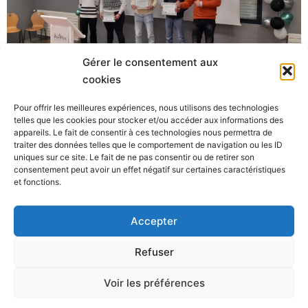
Gérer le consentement aux
BTSA ACSE 2022-2024
cookies
Pour offrir les meilleures expériences, nous utilisons des technologies
La lettre d’info
telles que les cookies pour stocker et/ou accéder aux informations des
appareils. Le fait de consentir à ces technologies nous permettra de
traiter des données telles que le comportement de navigation ou les ID
uniques sur ce site. Le fait de ne pas consentir ou de retirer son
consentement peut avoir un effet négatif sur certaines caractéristiques
et fonctions.
Agri’Pôle
Accepter
400 route de Fougères- 50600 Les Loges-Marchis
02.33.91.02.20
Refuser
Lycée agricole
CFA / CFPPA
Centre équestre
Voir les préférences